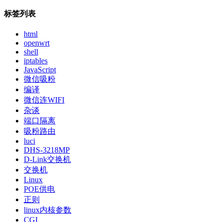
标签列表
html
openwrt
shell
iptables
JavaScript
微信吸粉
编译
微信连WIFI
杂谈
端口隔离
吸粉路由
luci
DHS-3218MP
D-Link交换机
交换机
Linux
POE供电
正则
linux内核参数
CGI