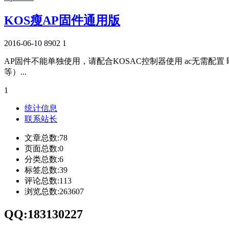
KOS瘦AP固件通用版
2016-06-10
8902
1
AP固件不能单独使用，请配合KOSAC控制器使用 ac无需配
等）...
1
统计信息
联系站长
文章总数:78
页面总数:0
分类总数:6
标签总数:39
评论总数:113
浏览总数:263607
QQ:183130227