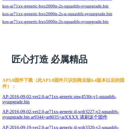
kos-ar71xx-generic-bxo2000n-2s-squashfs-sysupgrade.bin
kos-ar71xx-generic-bxo2000n-2s-u-squashfs-sysupgrade.bin
kos-ar71xx-generic-bxo5000n-2s-squashfs-sysupgrade.bin
匠心打造 必属精品
AP3.0固件下载（此AP3.0固件只识别商业版6.4版本以后的固
件）：
AP-2016-09-02-ver2.0-ar71xx-generic-mw4530r-v1-squashfs-
sysupgrade.bin
AP-2016-09-02-ver2.0-ar71xx-generic-tl-wdr3227-v2-squashfs-
sysupgrade.bin ar9344+ar8035+arXXXX 请刷这个固件
AP-2016-09-19-ver2.0-ar71xx-generic-tl-wdr3320-v2-squashfs-