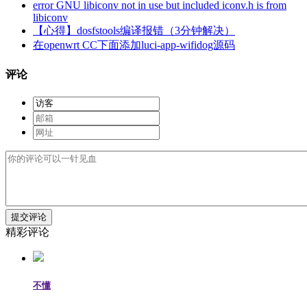
error GNU libiconv not in use but included iconv.h is from
libiconv
【心得】dosfstools编译报错（3分钟解决）
在openwrt CC下面添加luci-app-wifidog源码
评论
提交评论
精彩评论
不懂