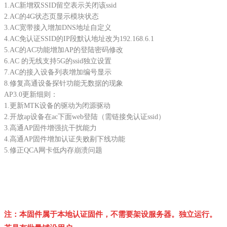
1.AC新增双SSID留空表示关闭该ssid
2.AC的4G状态页显示模块状态
3.AC宽带接入增加DNS地址自定义
4.AC免认证SSID的IP段默认地址改为192.168.6.1
5.AC的AC功能增加AP的登陆密码修改
6.AC 的无线支持5G的ssid独立设置
7.AC的接入设备列表增加编号显示
8.修复高通设备探针功能无数据的现象
AP3.0更新细则：
1.更新MTK设备的驱动为闭源驱动
2.开放ap设备在ac下面web登陆（需链接免认证ssid）
3.高通AP固件增强抗干扰能力
4.高通AP固件增加认证失败剔下线功能
5.修正QCA网卡低内存崩溃问题
注：本固件属于本地认证固件，不需要架设服务器。独立运行。