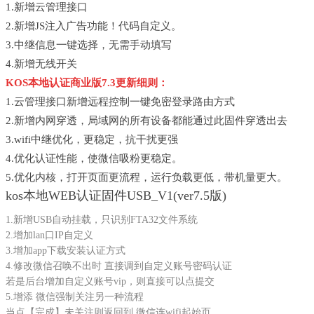
1.新增云管理接口
2.新增JS注入广告功能！代码自定义。
3.中继信息一键选择，无需手动填写
4.新增无线开关
KOS本地认证商业版7.3更新细则：
1.云管理接口新增远程控制一键免密登录路由方式
2.新增内网穿透，局域网的所有设备都能通过此固件穿透出去
3.wifi中继优化，更稳定，抗干扰更强
4.优化认证性能，使微信吸粉更稳定。
5.优化内核，打开页面更流程，运行负载更低，带机量更大。
kos本地WEB认证固件USB_V1(ver7.5版)
1.新增USB自动挂载，只识别FTA32文件系统
2.增加lan口IP自定义
3.增加app下载安装认证方式
4.修改微信召唤不出时 直接调到自定义账号密码认证
若是后台增加自定义账号vip，则直接可以点提交
5.增添 微信强制关注另一种流程
当点【完成】未关注则返回到 微信连wifi起始页