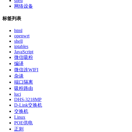
shell
网络设备
标签列表
html
openwrt
shell
iptables
JavaScript
微信吸粉
编译
微信连WIFI
杂谈
端口隔离
吸粉路由
luci
DHS-3218MP
D-Link交换机
交换机
Linux
POE供电
正则